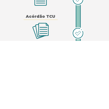
Acórdão TCU
Edital
Leilão de Projeto